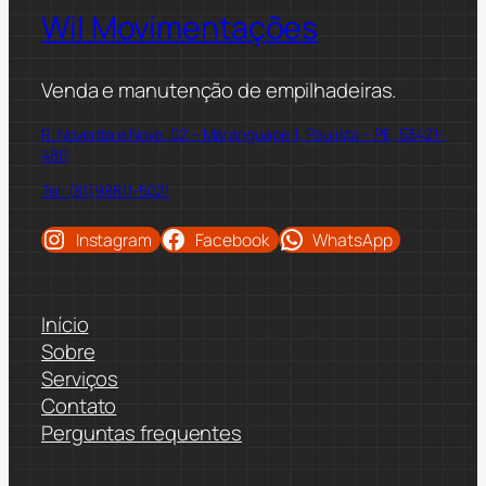
Wil Movimentações
Venda e manutenção de empilhadeiras.
R. Noventa e Nove, 02 – Maranguape II, Paulista – PE, 53421-
480
Tel: (81)98811-5021
Instagram
Facebook
WhatsApp
Início
Sobre
Serviços
Contato
Perguntas frequentes