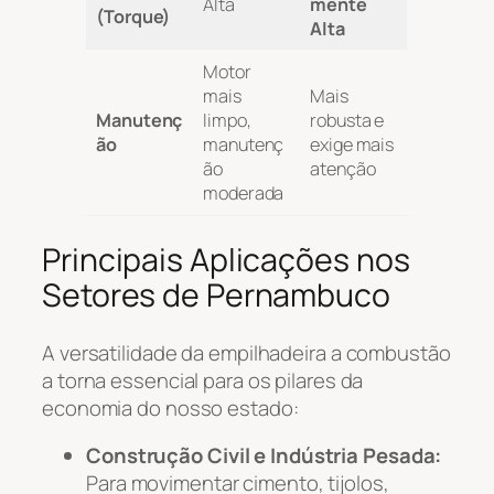
Alta
mente
(Torque)
Alta
Motor
mais
Mais
Manutenç
limpo,
robusta e
ão
manutenç
exige mais
ão
atenção
moderada
Principais Aplicações nos
Setores de Pernambuco
A versatilidade da empilhadeira a combustão
a torna essencial para os pilares da
economia do nosso estado:
Construção Civil e Indústria Pesada:
Para movimentar cimento, tijolos,