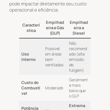
pode impactar diretamente seu custo
operacional e eficiência.
Empilhad
Empilhad
Caracterí
eira a Gás
eira a
stica
(GLP)
Diesel
Não
Possível
recomend
Uso
em áreas
ado (alta
Interno
bem
emissão
ventiladas
de
fuligem)
Geralment
Custo do
e mais
Combustí
Moderado
baixo que
vel
o GLP
Extrema
Potência