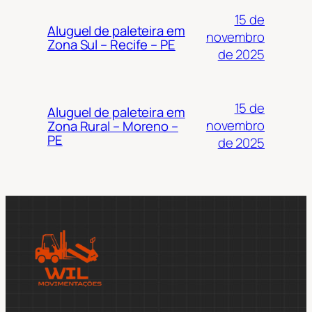
15 de
Aluguel de paleteira em
novembro
Zona Sul – Recife – PE
de 2025
15 de
Aluguel de paleteira em
novembro
Zona Rural – Moreno –
PE
de 2025