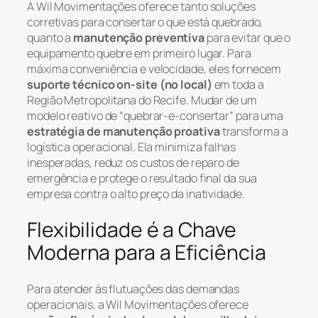
A Wil Movimentações oferece tanto soluções
corretivas para consertar o que está quebrado,
quanto a
manutenção preventiva
para evitar que o
equipamento quebre em primeiro lugar. Para
máxima conveniência e velocidade, eles fornecem
suporte técnico
on-site
(no local)
em toda a
Região Metropolitana do Recife. Mudar de um
modelo reativo de “quebrar-e-consertar” para uma
estratégia de manutenção proativa
transforma a
logística operacional. Ela minimiza falhas
inesperadas, reduz os custos de reparo de
emergência e protege o resultado final da sua
empresa contra o alto preço da inatividade.
Flexibilidade é a Chave
Moderna para a Eficiência
Para atender às flutuações das demandas
operacionais, a Wil Movimentações oferece