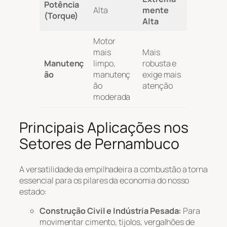
Potência
Alta
mente
(Torque)
Alta
Motor
mais
Mais
Manutenç
limpo,
robusta e
ão
manutenç
exige mais
ão
atenção
moderada
Principais Aplicações nos
Setores de Pernambuco
A versatilidade da empilhadeira a combustão a torna
essencial para os pilares da economia do nosso
estado:
Construção Civil e Indústria Pesada:
Para
movimentar cimento, tijolos, vergalhões de