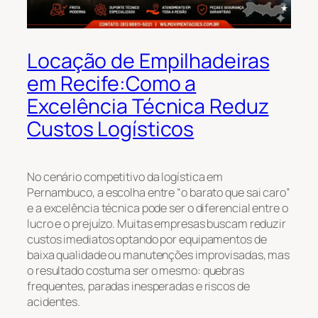
Locação de Empilhadeiras
em Recife:Como a
Excelência Técnica Reduz
Custos Logísticos
No cenário competitivo da logística em
Pernambuco, a escolha entre “o barato que sai caro”
e a excelência técnica pode ser o diferencial entre o
lucro e o prejuízo. Muitas empresas buscam reduzir
custos imediatos optando por equipamentos de
baixa qualidade ou manutenções improvisadas, mas
o resultado costuma ser o mesmo: quebras
frequentes, paradas inesperadas e riscos de
acidentes.