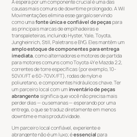
A espera por um componente crucial é uma das
causas mais comuns de
downtime
prolongado. A Wil
Movimentações elimina esse gargalo servindo
como uma
fonte única e confiável de peças
para
as principais marcas de empilhadeiras e
transpaleteiras, incluindo Hyster, Yale, Toyota,
Jungheinrich, Still, Paletrans e BYG. Eles mantêm um
amplo estoque de componentes para entrega
imediata
, como alternadores e motores de partida
para motores comuns como Toyota 4Y e Mazda 2.2,
correntes de torre específicas (por exemplo, 10-
50VX/FT e 60-70VX/FT), rodas de nylon e
poliuretano, e componentes hidráulicos chave. Ter
um parceiro local com um
inventário de peças
abrangente
significa que você não precisa mais
perder dias — ou semanas — esperando por uma
entrega, o que se traduz diretamente em menos
downtime
e mais produtividade.
Um parceiro local confiável, experiente e
abrangente não é um luxo; é
essencial
para