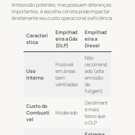
Ambos são potentes, mas possuem diferenças
importantes. A escolha correta pode impactar
diretamente seu custo operacional e eficiência.
Empilhad
Empilhad
Caracterí
eira a Gás
eira a
stica
(GLP)
Diesel
Não
Possível
recomend
Uso
em áreas
ado (alta
Interno
bem
emissão
ventiladas
de
fuligem)
Geralment
Custo do
e mais
Combustí
Moderado
baixo que
vel
o GLP
Extrema