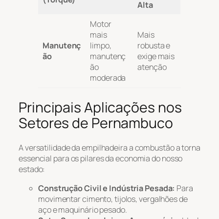
Alta
Motor
mais
Mais
Manutenç
limpo,
robusta e
ão
manutenç
exige mais
ão
atenção
moderada
Principais Aplicações nos
Setores de Pernambuco
A versatilidade da empilhadeira a combustão a torna
essencial para os pilares da economia do nosso
estado:
Construção Civil e Indústria Pesada:
Para
movimentar cimento, tijolos, vergalhões de
aço e maquinário pesado.