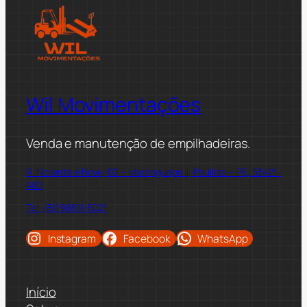
Wil Movimentações
Venda e manutenção de empilhadeiras.
R. Noventa e Nove, 02 – Maranguape II, Paulista – PE, 53421-
480
Tel: (81)98811-5021
Instagram
Facebook
WhatsApp
Início