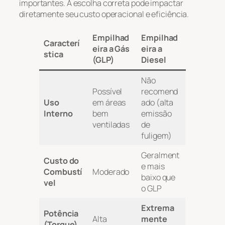
importantes. A escolha correta pode impactar
diretamente seu custo operacional e eficiência.
Empilhad
Empilhad
Caracterí
eira a Gás
eira a
stica
(GLP)
Diesel
Não
Possível
recomend
Uso
em áreas
ado (alta
Interno
bem
emissão
ventiladas
de
fuligem)
Geralment
Custo do
e mais
Combustí
Moderado
baixo que
vel
o GLP
Extrema
Potência
Alta
mente
(Torque)