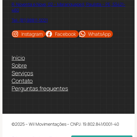
R. Noventa e Nove, 02 – Maranguape II, Paulista – PE, 53421-
480
Tel: (81)98811-5021
Instagram
Facebook
WhatsApp
Início
Sobre
Serviços
Contato
Perguntas frequentes
©2025 – Wil Movimentações – CNPJ: 19.802.841/0001-40