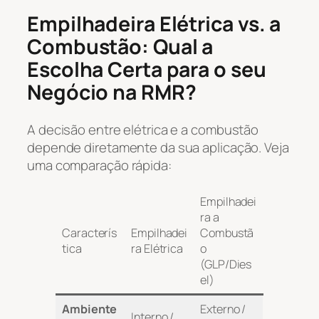
Empilhadeira Elétrica vs. a
Combustão: Qual a
Escolha Certa para o seu
Negócio na RMR?
A decisão entre elétrica e a combustão
depende diretamente da sua aplicação. Veja
uma comparação rápida:
Empilhadei
ra a
Caracterís
Empilhadei
Combustã
tica
ra Elétrica
o
(GLP/Dies
el)
Ambiente
Externo /
Interno /