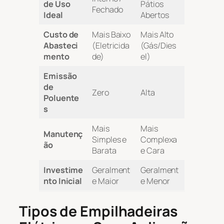
de Uso
Pátios
Fechado
Ideal
Abertos
Custo de
Mais Baixo
Mais Alto
Abasteci
(Eletricida
(Gás/Dies
mento
de)
el)
Emissão
de
Zero
Alta
Poluente
s
Mais
Mais
Manutenç
Simples e
Complexa
ão
Barata
e Cara
Investime
Geralment
Geralment
nto Inicial
e Maior
e Menor
Tipos de Empilhadeiras