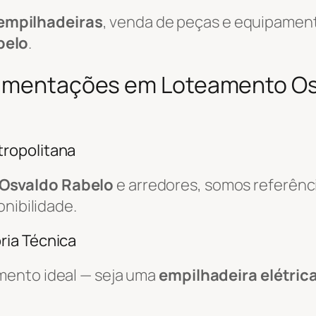
empilhadeiras
, venda de peças e equipamen
belo
.
vimentações em Loteamento Os
ropolitana
Osvaldo Rabelo
e arredores, somos referên
onibilidade.
ria Técnica
mento ideal — seja uma
empilhadeira elétric