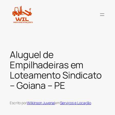
Pular
para
o
conteúdo
Aluguel de
Empilhadeiras em
Loteamento Sindicato
– Goiana – PE
Escrito por
Wilkinson Juvenal
em
Serviços e Locação