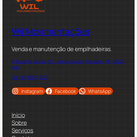
Wil Movimentações
Venda e manutenção de empilhadeiras.
R. Noventa e Nove, 02 – Maranguape II, Paulista – PE, 53421-
480
Tel: (81)98811-5021
Instagram
Facebook
WhatsApp
Início
Sobre
Serviços