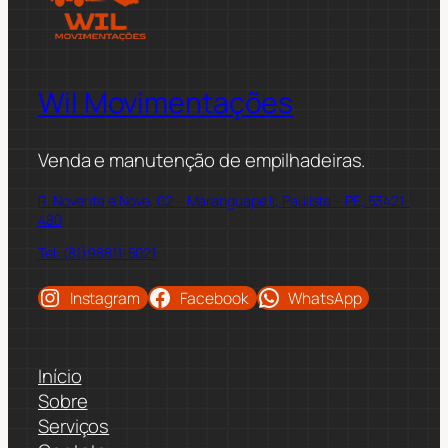
Wil Movimentações
Venda e manutenção de empilhadeiras.
R. Noventa e Nove, 02 – Maranguape II, Paulista – PE, 53421-
480
Tel: (81)98811-5021
Instagram
Facebook
WhatsApp
Início
Sobre
Serviços