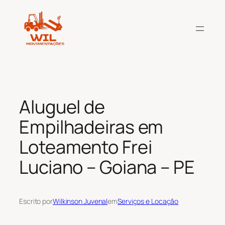
Pular
para
o
conteúdo
Aluguel de
Empilhadeiras em
Loteamento Frei
Luciano – Goiana – PE
Escrito por
Wilkinson Juvenal
em
Serviços e Locação