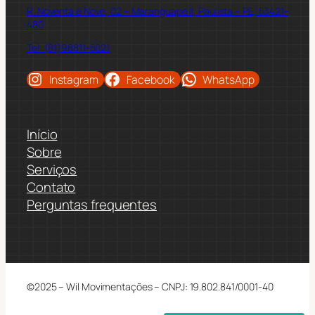
R. Noventa e Nove, 02 – Maranguape II, Paulista – PE, 53421-
480
Tel: (81)98811-5021
Instagram
Facebook
WhatsApp
Início
Sobre
Serviços
Contato
Perguntas frequentes
©2025 – Wil Movimentações – CNPJ: 19.802.841/0001-40