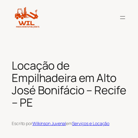
Pular
para
o
conteúdo
Locação de
Empilhadeira em Alto
José Bonifácio – Recife
– PE
Escrito por
Wilkinson Juvenal
em
Serviços e Locação