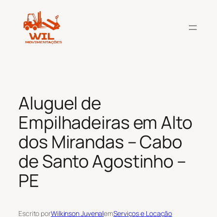
Pular
para
o
conteúdo
Aluguel de
Empilhadeiras em Alto
dos Mirandas – Cabo
de Santo Agostinho –
PE
Escrito por
Wilkinson Juvenal
em
Serviços e Locação