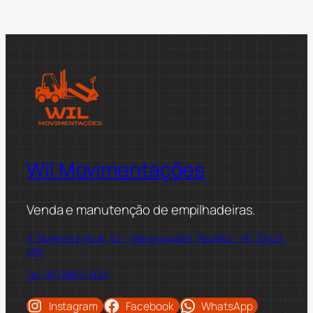
Wil Movimentações
Venda e manutenção de empilhadeiras.
R. Noventa e Nove, 02 – Maranguape II, Paulista – PE, 53421-
480
Tel: (81)98811-5021
Instagram
Facebook
WhatsApp