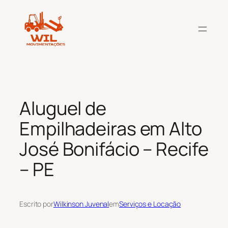
Pular
para
o
conteúdo
Aluguel de
Empilhadeiras em Alto
José Bonifácio – Recife
– PE
Escrito por
Wilkinson Juvenal
em
Serviços e Locação