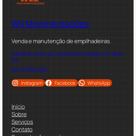
Wil Movimentações
Venda e manutenção de empilhadeiras.
R. Noventa e Nove, 02 – Maranguape II, Paulista – PE, 53421-
480
Tel: (81)98811-5021
Instagram
Facebook
WhatsApp
Início
Sobre
Serviços
Contato