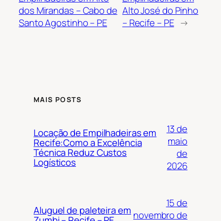
dos Mirandas – Cabo de
Alto José do Pinho
Santo Agostinho – PE
– Recife – PE
→
MAIS POSTS
13 de
Locação de Empilhadeiras em
maio
Recife:Como a Excelência
Técnica Reduz Custos
de
Logísticos
2026
15 de
Aluguel de paleteira em
novembro de
Zumbi – Recife – PE