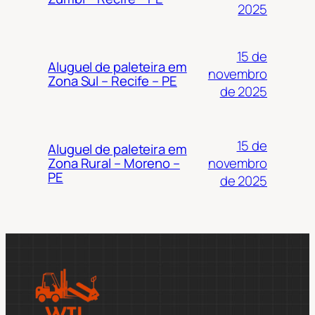
2025
15 de
Aluguel de paleteira em
novembro
Zona Sul – Recife – PE
de 2025
15 de
Aluguel de paleteira em
novembro
Zona Rural – Moreno –
PE
de 2025