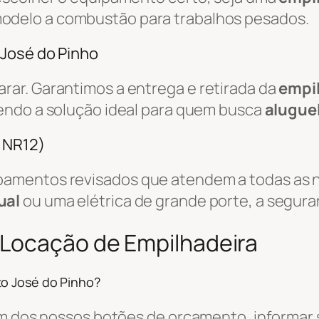
odelo a combustão para trabalhos pesados.
 José do Pinho
ar. Garantimos a entrega e retirada da
empi
sendo a solução ideal para quem busca
alugue
/ NR12)
amentos revisados que atendem a todas as n
ual
ou uma elétrica de grande porte, a segura
 Locação de Empilhadeira
to José do Pinho?
um dos nossos botões de orçamento, informar s