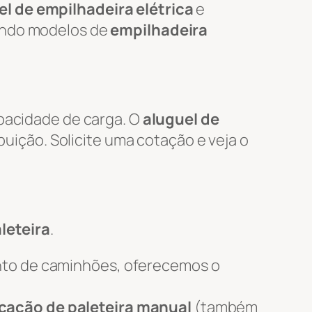
l de empilhadeira elétrica
e
uindo modelos de
empilhadeira
apacidade de carga. O
aluguel de
ibuição. Solicite uma cotação e veja o
leteira
.
nto de caminhões, oferecemos o
cação de paleteira manual
(também