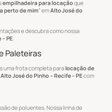
s
empilhadeira para locação
que
ra perto de mim
” em
Alto José do
mentações e descubra como nossa
e – PE
.
e Paleteiras
s uma frota completa para
locação de
m
Alto José do Pinho – Recife – PE
com
ssão de poluentes. Nossa linha de