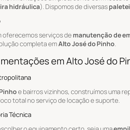
ira hidráulica
). Dispomos de diversas
palete
o
ém oferecemos serviços de
manutenção de em
solução completa em
Alto José do Pinho
.
imentações em Alto José do Pin
ropolitana
 Pinho
e bairros vizinhos, construímos uma re
foco total no serviço de locação e suporte.
ria Técnica
escolher o equipamento certo, seja uma
empil