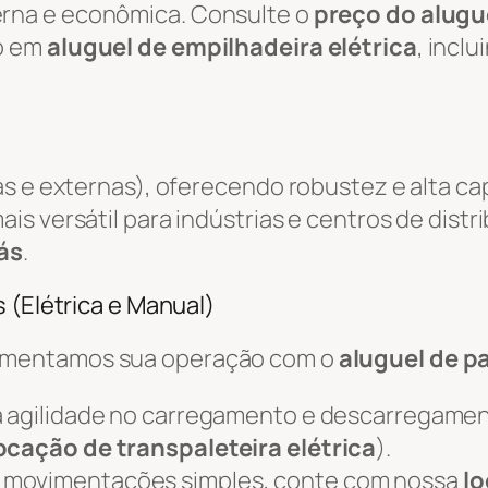
rna e econômica. Consulte o
preço do alugue
o em
aluguel de empilhadeira elétrica
, incl
as e externas), oferecendo robustez e alta c
ais versátil para indústrias e centros de distr
ás
.
 (Elétrica e Manual)
ementamos sua operação com o
aluguel de pa
 agilidade no carregamento e descarregame
ocação de transpaleteira elétrica
).
 movimentações simples, conte com nossa
lo