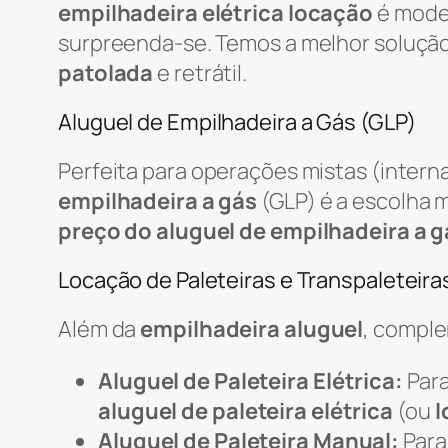
empilhadeira elétrica locação
é mode
surpreenda-se. Temos a melhor soluçã
patolada
e retrátil.
Aluguel de Empilhadeira a Gás (GLP)
Perfeita para operações mistas (intern
empilhadeira a gás
(GLP) é a escolha m
preço do aluguel de empilhadeira a g
Locação de Paleteiras e Transpaleteiras
Além da
empilhadeira aluguel
, compl
Aluguel de Paleteira Elétrica:
Para
aluguel de paleteira elétrica
(ou
l
Aluguel de Paleteira Manual:
Para