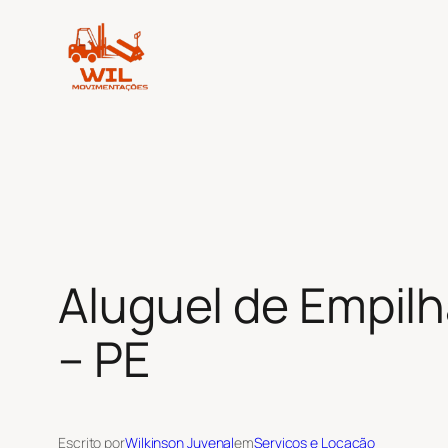
Pular
para
o
conteúdo
Aluguel de Empilh
– PE
Escrito por
Wilkinson Juvenal
em
Serviços e Locação