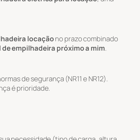
lhadeira locação
no prazo combinado
l de empilhadeira próximo a mim
.
ormas de segurança (NR11 e NR12).
nça é prioridade.
ua necessidade (tipo de carga, altura,