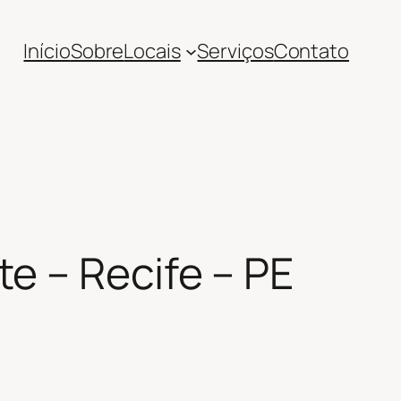
Início
Sobre
Locais
Serviços
Contato
e – Recife – PE