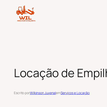
Pular
para
o
conteúdo
Locação de Empilh
Escrito por
Wilkinson Juvenal
em
Serviços e Locação