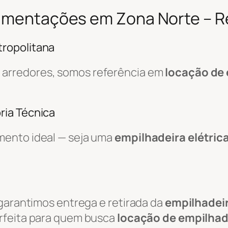
vimentações em Zona Norte – Re
ropolitana
 arredores, somos referência em
locação de
ria Técnica
mento ideal — seja uma
empilhadeira elétric
 garantimos entrega e retirada da
empilhadei
erfeita para quem busca
locação de empilhad