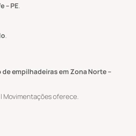
e – PE
.
do
.
 de empilhadeiras em Zona Norte –
Wil Movimentações oferece.