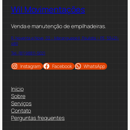
Wil Movimentações
Venda e manutenção de empilhadeiras.
R. Noventa e Nove, 02 – Maranguape II, Paulista – PE, 53421-
480
Tel: (81)98811-5021
Instagram
Facebook
WhatsApp
Início
Sobre
Serviços
Contato
Perguntas frequentes