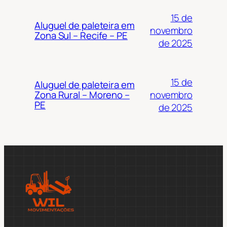
15 de
Aluguel de paleteira em
novembro
Zona Sul – Recife – PE
de 2025
15 de
Aluguel de paleteira em
novembro
Zona Rural – Moreno –
PE
de 2025