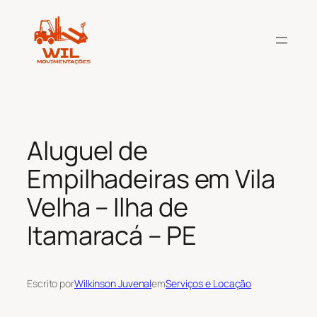
Pular
para
o
conteúdo
Aluguel de
Empilhadeiras em Vila
Velha – Ilha de
Itamaracá – PE
Escrito por
Wilkinson Juvenal
em
Serviços e Locação