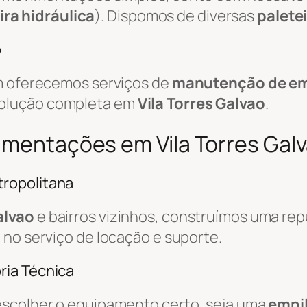
ira hidráulica
). Dispomos de diversas
palete
o
ém oferecemos serviços de
manutenção de em
solução completa em
Vila Torres Galvao
.
imentações em Vila Torres Galva
ropolitana
alvao
e bairros vizinhos, construímos uma rep
l no serviço de locação e suporte.
ria Técnica
escolher o equipamento certo, seja uma
empil