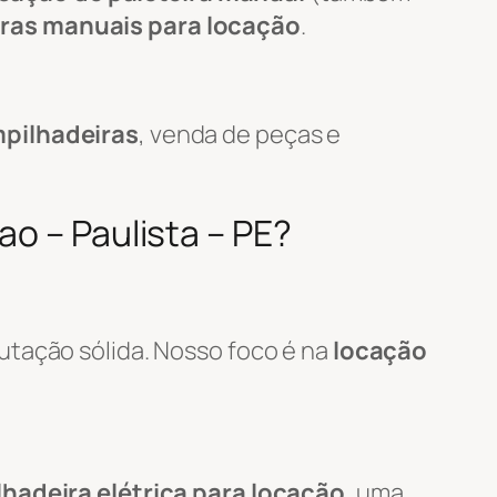
iras manuais para locação
.
pilhadeiras
, venda de peças e
o – Paulista – PE?
utação sólida. Nosso foco é na
locação
hadeira elétrica para locação
, uma