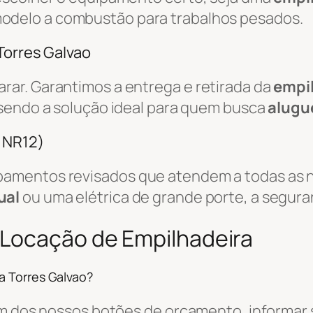
odelo a combustão para trabalhos pesados.
Torres Galvao
ar. Garantimos a entrega e retirada da
empi
 sendo a solução ideal para quem busca
alugu
/ NR12)
amentos revisados que atendem a todas as n
ual
ou uma elétrica de grande porte, a segura
 Locação de Empilhadeira
a Torres Galvao?
um dos nossos botões de orçamento, informar s