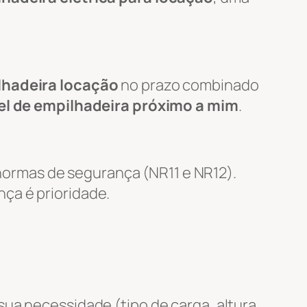
lhadeira locação
no prazo combinado
el de empilhadeira próximo a mim
.
ormas de segurança (NR11 e NR12).
nça é prioridade.
ua necessidade (tipo de carga, altura,