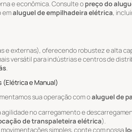
rna e econômica. Consulte o
preço do alugue
o em
aluguel de empilhadeira elétrica
, incl
as e externas), oferecendo robustez e alta c
ais versátil para indústrias e centros de distr
ás
.
 (Elétrica e Manual)
ementamos sua operação com o
aluguel de pa
 agilidade no carregamento e descarregame
ocação de transpaleteira elétrica
).
 movimentações simples, conte com nossa
lo