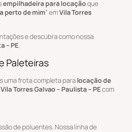
s
empilhadeira para locação
que
ra perto de mim
” em
Vila Torres
mentações e descubra como nossa
ta – PE
.
e Paleteiras
s uma frota completa para
locação de
m
Vila Torres Galvao – Paulista – PE
com
ssão de poluentes. Nossa linha de