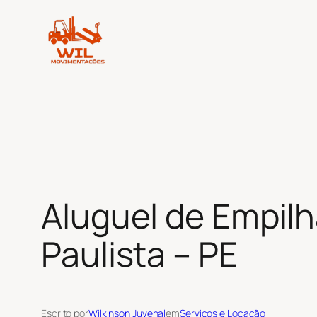
Pular
para
o
conteúdo
Aluguel de Empilh
Paulista – PE
Escrito por
Wilkinson Juvenal
em
Serviços e Locação