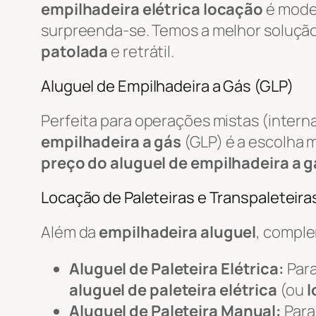
empilhadeira elétrica locação
é mode
surpreenda-se. Temos a melhor soluçã
patolada
e retrátil.
Aluguel de Empilhadeira a Gás (GLP)
Perfeita para operações mistas (intern
empilhadeira a gás
(GLP) é a escolha m
preço do aluguel de empilhadeira a g
Locação de Paleteiras e Transpaleteiras
Além da
empilhadeira aluguel
, compl
Aluguel de Paleteira Elétrica:
Para
aluguel de paleteira elétrica
(ou
l
Aluguel de Paleteira Manual:
Para