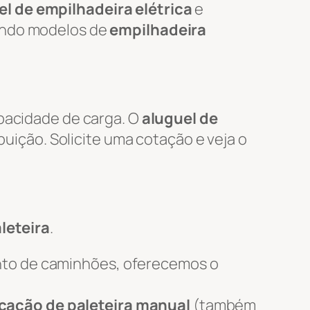
l de empilhadeira elétrica
e
uindo modelos de
empilhadeira
apacidade de carga. O
aluguel de
ibuição. Solicite uma cotação e veja o
leteira
.
nto de caminhões, oferecemos o
cação de paleteira manual
(também