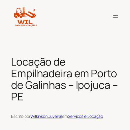
Pular
para
o
conteúdo
Locação de
Empilhadeira em Porto
de Galinhas – Ipojuca –
PE
Escrito por
Wilkinson Juvenal
em
Serviços e Locação