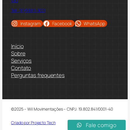
480
Tel: (81)98811-5021
Instagram
Facebook
WhatsApp
Início
Sobre
Serviços
Contato
Perguntas frequentes
©2025 – Wil Movimentações – CNPJ: 19.802.841/0001-40
Criado por Projecto Tech
Fale comigo