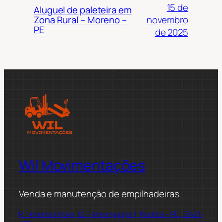
15 de
Aluguel de paleteira em
novembro
Zona Rural – Moreno –
PE
de 2025
Wil Movimentações
Venda e manutenção de empilhadeiras.
R. Noventa e Nove, 02 – Maranguape II, Paulista – PE, 53421-