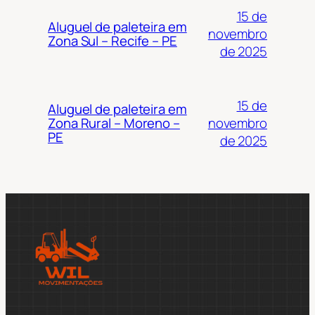
15 de
Aluguel de paleteira em
novembro
Zona Sul – Recife – PE
de 2025
15 de
Aluguel de paleteira em
novembro
Zona Rural – Moreno –
PE
de 2025