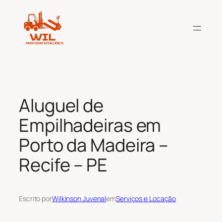
Pular
para
o
conteúdo
Aluguel de
Empilhadeiras em
Porto da Madeira –
Recife – PE
Escrito por
Wilkinson Juvenal
em
Serviços e Locação