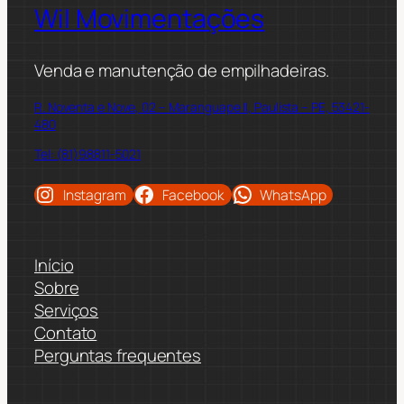
Wil Movimentações
Venda e manutenção de empilhadeiras.
R. Noventa e Nove, 02 – Maranguape II, Paulista – PE, 53421-
480
Tel: (81)98811-5021
Instagram
Facebook
WhatsApp
Início
Sobre
Serviços
Contato
Perguntas frequentes