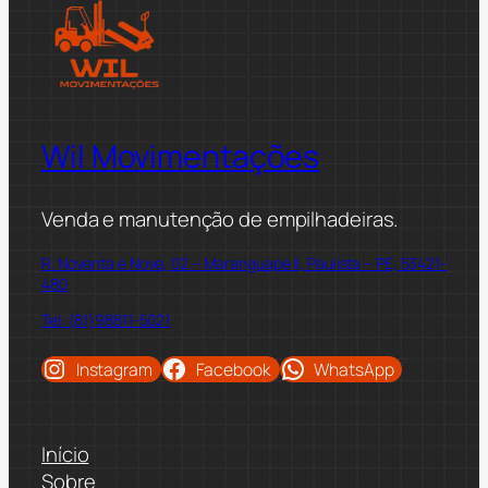
Wil Movimentações
Venda e manutenção de empilhadeiras.
R. Noventa e Nove, 02 – Maranguape II, Paulista – PE, 53421-
480
Tel: (81)98811-5021
Instagram
Facebook
WhatsApp
Início
Sobre