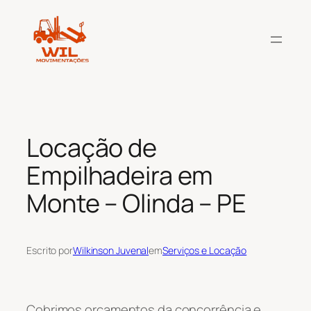
Pular
para
o
conteúdo
Locação de
Empilhadeira em
Monte – Olinda – PE
Escrito por
Wilkinson Juvenal
em
Serviços e Locação
Cobrimos orçamentos da concorrência e