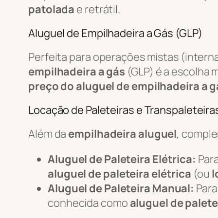
patolada
e retrátil.
Aluguel de Empilhadeira a Gás (GLP)
Perfeita para operações mistas (intern
empilhadeira a gás
(GLP) é a escolha m
preço do aluguel de empilhadeira a g
Locação de Paleteiras e Transpaleteiras
Além da
empilhadeira aluguel
, compl
Aluguel de Paleteira Elétrica:
Para
aluguel de paleteira elétrica
(ou
l
Aluguel de Paleteira Manual:
Para
conhecida como
aluguel de palete