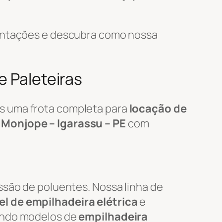
mentações e descubra como nossa
e Paleteiras
s uma frota completa para
locação de
m
Monjope – Igarassu – PE
com
ssão de poluentes. Nossa linha de
l de empilhadeira elétrica
e
uindo modelos de
empilhadeira