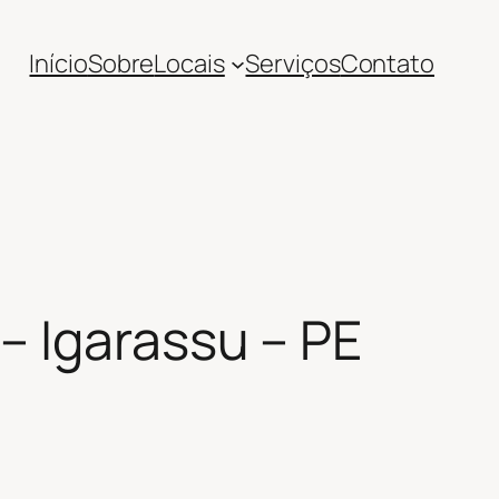
Início
Sobre
Locais
Serviços
Contato
– Igarassu – PE