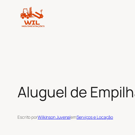
Pular
para
o
conteúdo
Aluguel de Empilh
Escrito por
Wilkinson Juvenal
em
Serviços e Locação