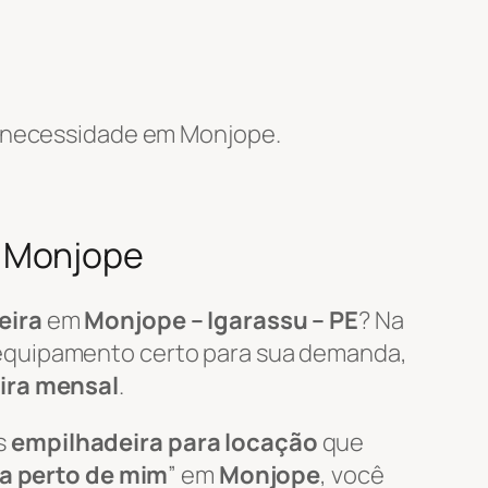
 necessidade em Monjope.
m Monjope
eira
em
Monjope – Igarassu – PE
? Na
 equipamento certo para sua demanda,
ira mensal
.
s
empilhadeira para locação
que
ra perto de mim
” em
Monjope
, você