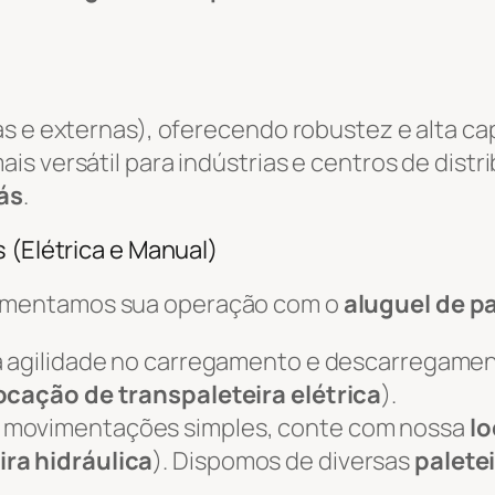
as e externas), oferecendo robustez e alta c
ais versátil para indústrias e centros de distr
ás
.
 (Elétrica e Manual)
ementamos sua operação com o
aluguel de pa
 agilidade no carregamento e descarregame
ocação de transpaleteira elétrica
).
 movimentações simples, conte com nossa
lo
ira hidráulica
). Dispomos de diversas
palete