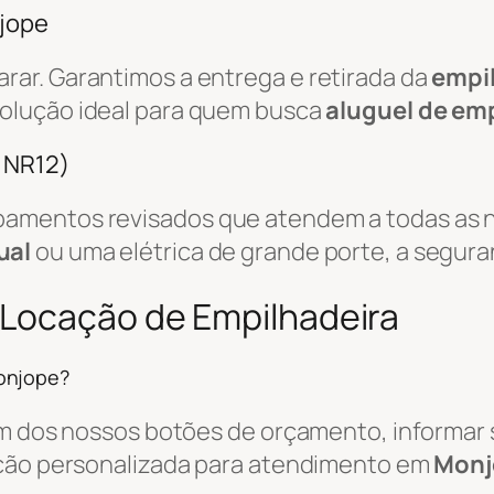
njope
ar. Garantimos a entrega e retirada da
empi
solução ideal para quem busca
aluguel de em
/ NR12)
amentos revisados que atendem a todas as n
ual
ou uma elétrica de grande porte, a segura
 Locação de Empilhadeira
onjope?
um dos nossos botões de orçamento, informar s
ação personalizada para atendimento em
Monj