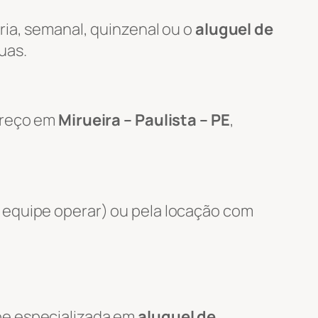
ria, semanal, quinzenal ou o
aluguel de
uas.
ereço em
Mirueira – Paulista – PE
,
 equipe operar) ou pela locação com
pe especializada em
aluguel de