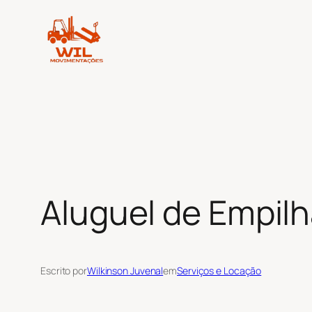
Pular
para
o
conteúdo
Aluguel de Empilh
Escrito por
Wilkinson Juvenal
em
Serviços e Locação