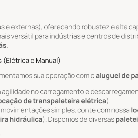
as e externas), oferecendo robustez e alta c
ais versátil para indústrias e centros de distr
ás
.
 (Elétrica e Manual)
ementamos sua operação com o
aluguel de pa
 agilidade no carregamento e descarregame
ocação de transpaleteira elétrica
).
 movimentações simples, conte com nossa
lo
ira hidráulica
). Dispomos de diversas
palete
o