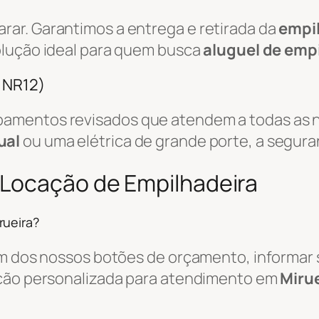
ar. Garantimos a entrega e retirada da
empi
olução ideal para quem busca
aluguel de emp
/ NR12)
amentos revisados que atendem a todas as n
ual
ou uma elétrica de grande porte, a segura
 Locação de Empilhadeira
rueira?
um dos nossos botões de orçamento, informar s
ação personalizada para atendimento em
Mirue