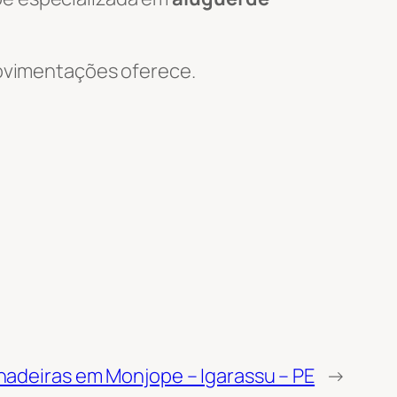
 Movimentações oferece.
hadeiras em Monjope – Igarassu – PE
→