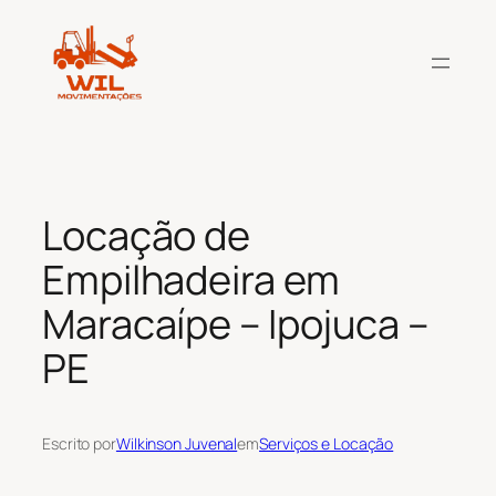
Pular
para
o
conteúdo
Locação de
Empilhadeira em
Maracaípe – Ipojuca –
PE
Escrito por
Wilkinson Juvenal
em
Serviços e Locação