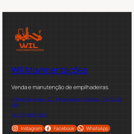
Wil Movimentações
Venda e manutenção de empilhadeiras.
R. Noventa e Nove, 02 – Maranguape II, Paulista – PE, 53421-
480
Tel: (81)98811-5021
Instagram
Facebook
WhatsApp