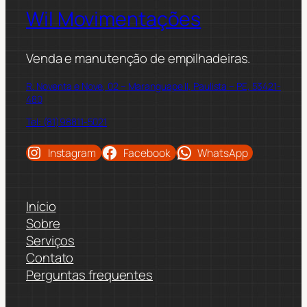
Wil Movimentações
Venda e manutenção de empilhadeiras.
R. Noventa e Nove, 02 – Maranguape II, Paulista – PE, 53421-
480
Tel: (81)98811-5021
Instagram
Facebook
WhatsApp
Início
Sobre
Serviços
Contato
Perguntas frequentes