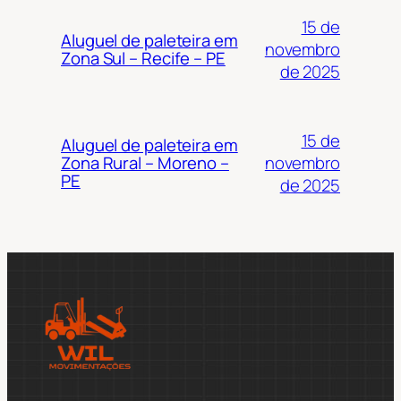
15 de
Aluguel de paleteira em
novembro
Zona Sul – Recife – PE
de 2025
15 de
Aluguel de paleteira em
novembro
Zona Rural – Moreno –
PE
de 2025