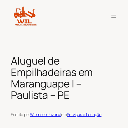
Pular
para
o
conteúdo
Aluguel de
Empilhadeiras em
Maranguape I –
Paulista – PE
Escrito por
Wilkinson Juvenal
em
Serviços e Locação