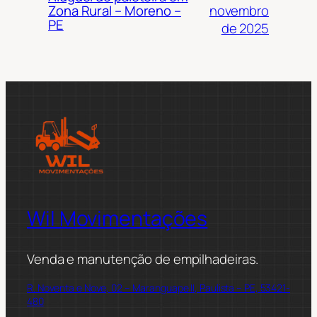
novembro
Zona Rural – Moreno –
PE
de 2025
Wil Movimentações
Venda e manutenção de empilhadeiras.
R. Noventa e Nove, 02 – Maranguape II, Paulista – PE, 53421-
480