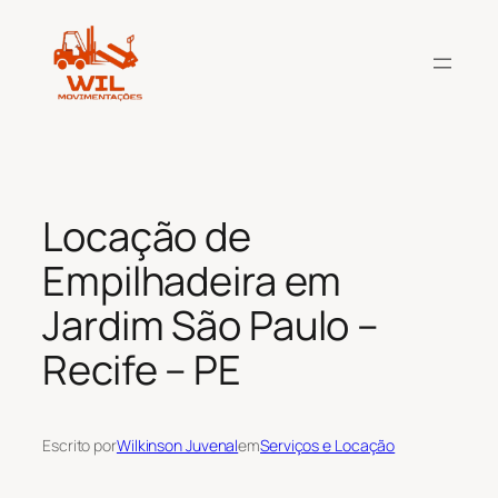
Pular
para
o
conteúdo
Locação de
Empilhadeira em
Jardim São Paulo –
Recife – PE
Escrito por
Wilkinson Juvenal
em
Serviços e Locação