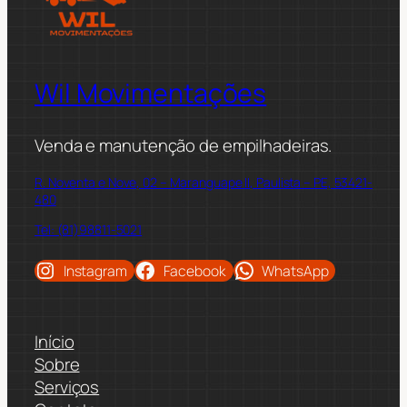
Wil Movimentações
Venda e manutenção de empilhadeiras.
R. Noventa e Nove, 02 – Maranguape II, Paulista – PE, 53421-
480
Tel: (81)98811-5021
Instagram
Facebook
WhatsApp
Início
Sobre
Serviços