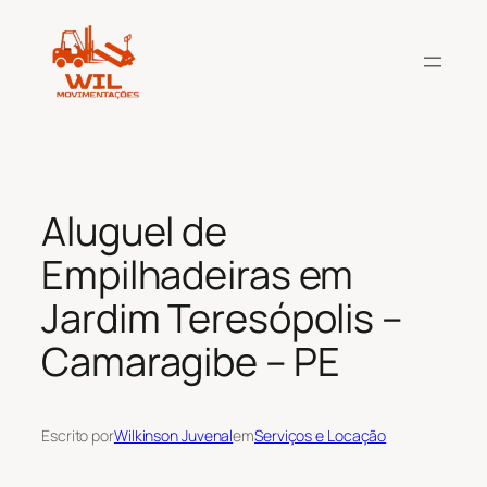
Pular
para
o
conteúdo
Aluguel de
Empilhadeiras em
Jardim Teresópolis –
Camaragibe – PE
Escrito por
Wilkinson Juvenal
em
Serviços e Locação