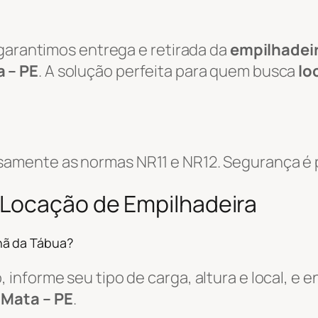
 garantimos entrega e retirada da
empilhadei
 – PE
. A solução perfeita para quem busca
lo
amente as normas NR11 e NR12. Segurança é p
 Locação de Empilhadeira
hã da Tábua?
informe seu tipo de carga, altura e local, e
 Mata – PE
.