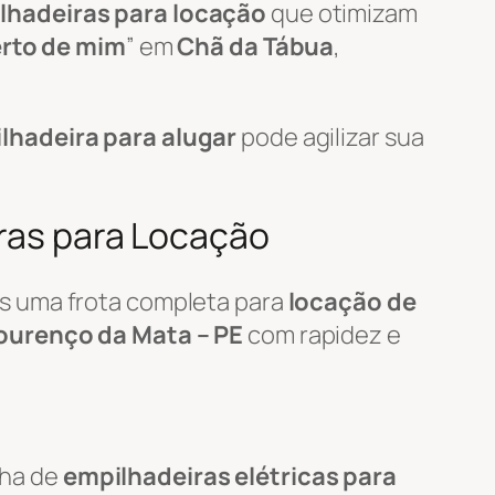
lhadeiras para locação
que otimizam
erto de mim
” em
Chã da Tábua
,
lhadeira para alugar
pode agilizar sua
iras para Locação
s uma frota completa para
locação de
ourenço da Mata – PE
com rapidez e
nha de
empilhadeiras elétricas para