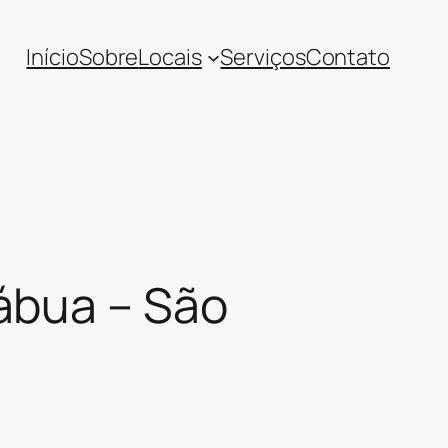
Início
Sobre
Locais
Serviços
Contato
ábua – São