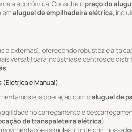
rna e econômica. Consulte o
preço do alugue
o em
aluguel de empilhadeira elétrica
, incl
as e externas), oferecendo robustez e alta c
ais versátil para indústrias e centros de distr
ás
.
 (Elétrica e Manual)
ementamos sua operação com o
aluguel de pa
 agilidade no carregamento e descarregame
ocação de transpaleteira elétrica
).
 movimentações simples, conte com nossa
lo