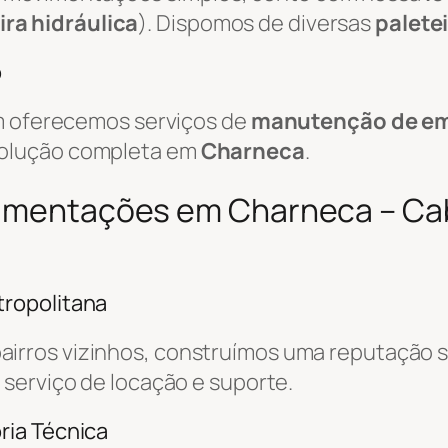
ira hidráulica
). Dispomos de diversas
palete
o
ém oferecemos serviços de
manutenção de em
solução completa em
Charneca
.
ovimentações em Charneca – Ca
ropolitana
airros vizinhos, construímos uma reputação s
o serviço de locação e suporte.
ria Técnica