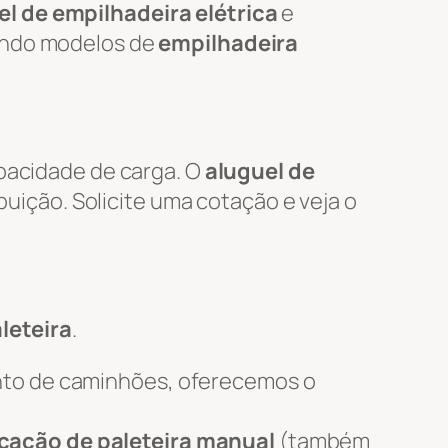
l de empilhadeira elétrica
e
uindo modelos de
empilhadeira
apacidade de carga. O
aluguel de
ibuição. Solicite uma cotação e veja o
leteira
.
nto de caminhões, oferecemos o
cação de paleteira manual
(também