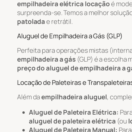
empilhadeira elétrica locação
é mode
surpreenda-se. Temos a melhor soluçã
patolada
e retrátil.
Aluguel de Empilhadeira a Gás (GLP)
Perfeita para operações mistas (intern
empilhadeira a gás
(GLP) é a escolha m
preço do aluguel de empilhadeira a g
Locação de Paleteiras e Transpaleteiras
Além da
empilhadeira aluguel
, compl
Aluguel de Paleteira Elétrica:
Para
aluguel de paleteira elétrica
(ou
l
Aluguel de Paleteira Manual:
Para