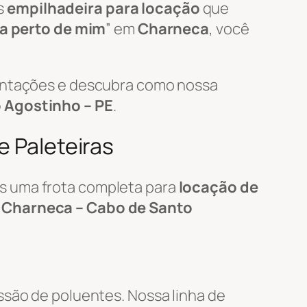
s
empilhadeira para locação
que
ra perto de mim
” em
Charneca
, você
mentações e descubra como nossa
 Agostinho – PE
.
e Paleteiras
s uma frota completa para
locação de
m
Charneca – Cabo de Santo
ssão de poluentes. Nossa linha de