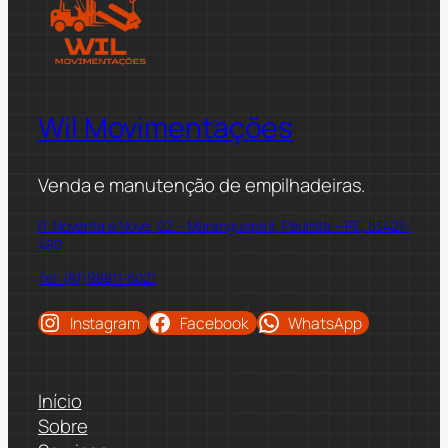
Wil Movimentações
Venda e manutenção de empilhadeiras.
R. Noventa e Nove, 02 – Maranguape II, Paulista – PE, 53421-
480
Tel: (81)98811-5021
Instagram
Facebook
WhatsApp
Início
Sobre