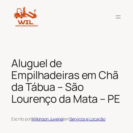
Pular
para
o
conteúdo
Aluguel de
Empilhadeiras em Chã
da Tábua – São
Lourenço da Mata – PE
Escrito por
Wilkinson Juvenal
em
Serviços e Locação