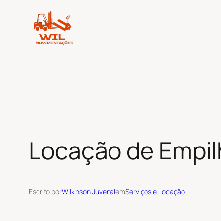
Pular
para
o
conteúdo
Locação de Empil
Escrito por
Wilkinson Juvenal
em
Serviços e Locação