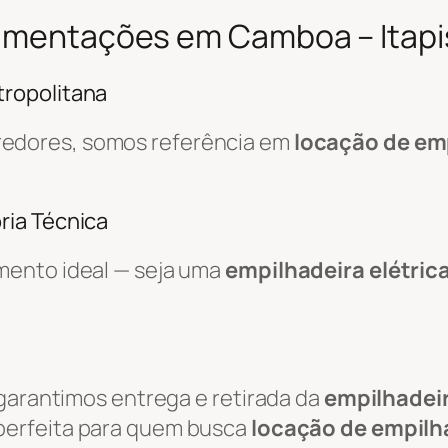
vimentações em Camboa – Itap
ropolitana
redores, somos referência em
locação de em
ria Técnica
mento ideal — seja uma
empilhadeira elétric
 garantimos entrega e retirada da
empilhadei
 perfeita para quem busca
locação de empilh