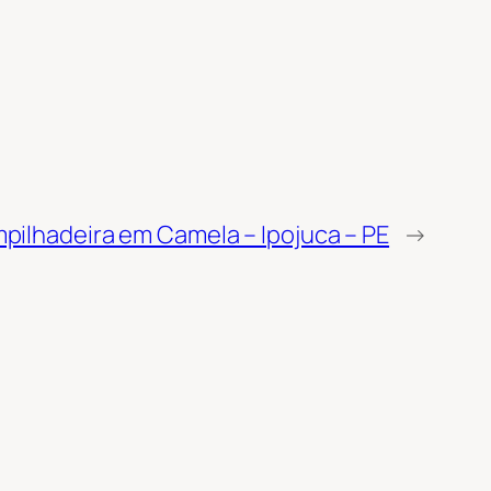
pilhadeira em Camela – Ipojuca – PE
→