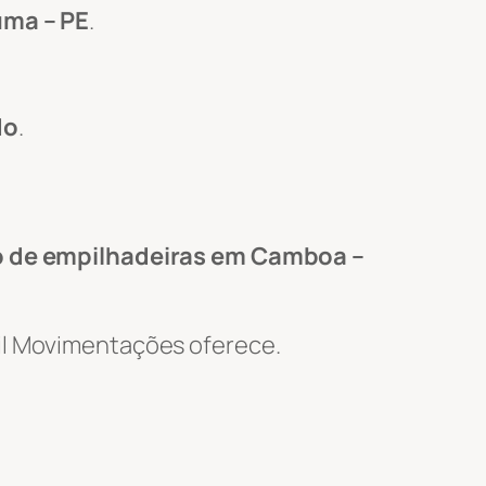
uma – PE
.
do
.
 de empilhadeiras em Camboa –
Wil Movimentações oferece.