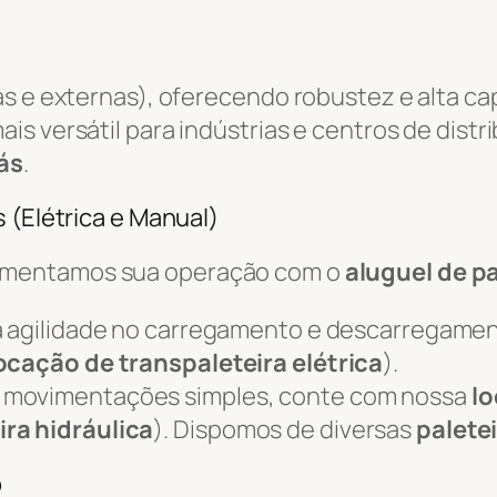
as e externas), oferecendo robustez e alta c
ais versátil para indústrias e centros de distr
ás
.
 (Elétrica e Manual)
ementamos sua operação com o
aluguel de pa
 agilidade no carregamento e descarregame
ocação de transpaleteira elétrica
).
 movimentações simples, conte com nossa
lo
ira hidráulica
). Dispomos de diversas
palete
o