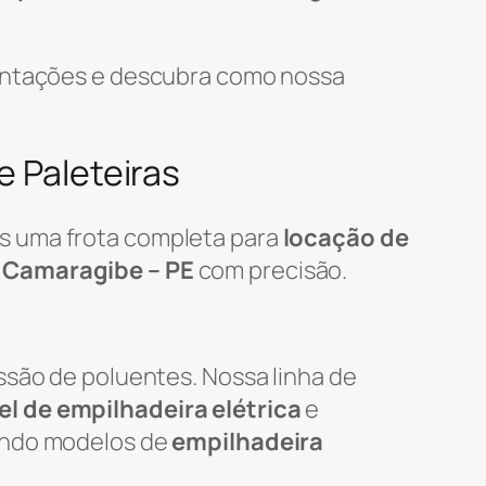
mentações e descubra como nossa
e Paleteiras
s uma frota completa para
locação de
m
Camaragibe – PE
com precisão.
ssão de poluentes. Nossa linha de
l de empilhadeira elétrica
e
uindo modelos de
empilhadeira