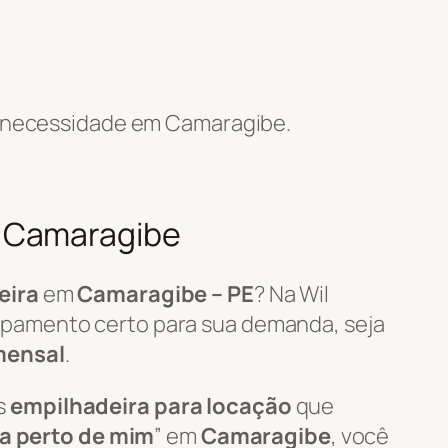
 necessidade em Camaragibe.
m Camaragibe
eira
em
Camaragibe – PE
? Na Wil
ipamento certo para sua demanda, seja
mensal
.
s
empilhadeira para locação
que
ra perto de mim
” em
Camaragibe
, você