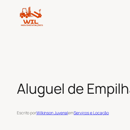
Pular
para
o
conteúdo
Aluguel de Empil
Escrito por
Wilkinson Juvenal
em
Serviços e Locação