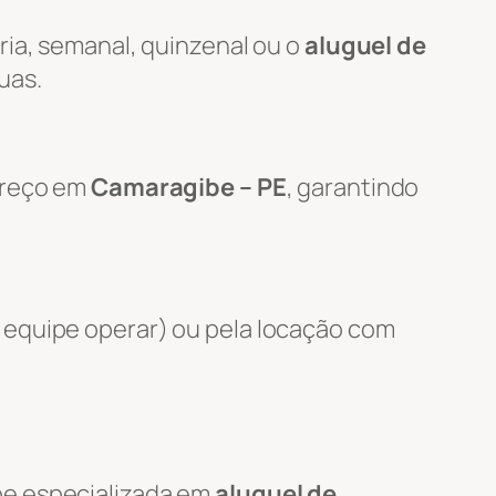
ria, semanal, quinzenal ou o
aluguel de
uas.
ereço em
Camaragibe – PE
, garantindo
 equipe operar) ou pela locação com
pe especializada em
aluguel de