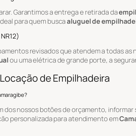
ar. Garantimos a entrega e retirada da
empi
 ideal para quem busca
aluguel de empilhade
/ NR12)
amentos revisados que atendem a todas as n
ual
ou uma elétrica de grande porte, a segura
 Locação de Empilhadeira
amaragibe?
um dos nossos botões de orçamento, informar s
ação personalizada para atendimento em
Cama