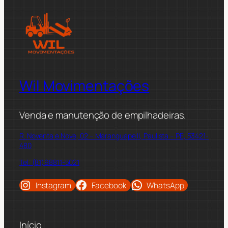
Wil Movimentações
Venda e manutenção de empilhadeiras.
R. Noventa e Nove, 02 – Maranguape II, Paulista – PE, 53421-
480
Tel: (81)98811-5021
Instagram
Facebook
WhatsApp
Início