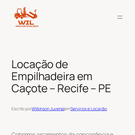
Pular
para
o
conteúdo
Locação de
Empilhadeira em
Caçote – Recife – PE
Escrito por
Wilkinson Juvenal
em
Serviços e Locação
Cobrimos orçamentos da concorrência e