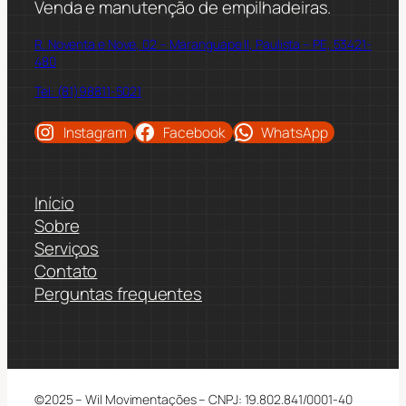
Venda e manutenção de empilhadeiras.
R. Noventa e Nove, 02 – Maranguape II, Paulista – PE, 53421-
480
Tel: (81)98811-5021
Instagram
Facebook
WhatsApp
Início
Sobre
Serviços
Contato
Perguntas frequentes
©2025 – Wil Movimentações – CNPJ: 19.802.841/0001-40