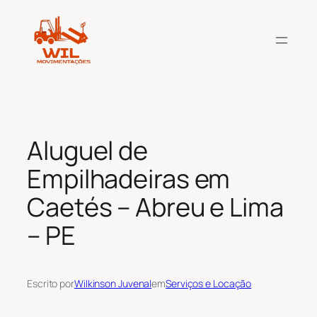
Pular
para
o
conteúdo
Aluguel de
Empilhadeiras em
Caetés – Abreu e Lima
– PE
Escrito por
Wilkinson Juvenal
em
Serviços e Locação