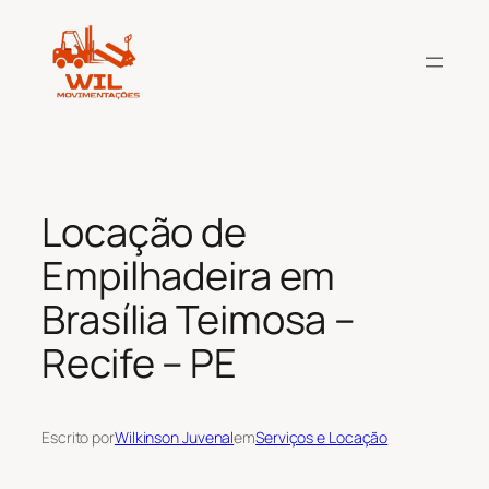
Pular
para
o
conteúdo
Locação de
Empilhadeira em
Brasília Teimosa –
Recife – PE
Escrito por
Wilkinson Juvenal
em
Serviços e Locação