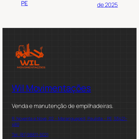
PE
de 2025
Wil Movimentações
Venda e manutenção de empilhadeiras.
R. Noventa e Nove, 02 – Maranguape II, Paulista – PE, 53421-
480
Tel: (81)98811-5021