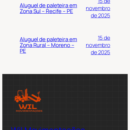
15 de
Aluguel de paleteira em
novembro
Zona Sul – Recife – PE
de 2025
15 de
Aluguel de paleteira em
novembro
Zona Rural – Moreno –
PE
de 2025