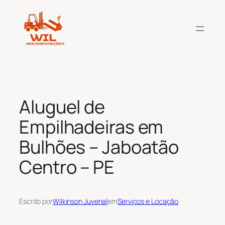
Pular
para
o
conteúdo
Aluguel de
Empilhadeiras em
Bulhões – Jaboatão
Centro – PE
Escrito por
Wilkinson Juvenal
em
Serviços e Locação