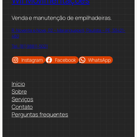
Wil Movimentações
Venda e manutenção de empilhadeiras.
R. Noventa e Nove, 02 – Maranguape II, Paulista – PE, 53421-
480
Tel: (81)98811-5021
Instagram
Facebook
WhatsApp
Início
Sobre
Serviços
Contato
Perguntas frequentes