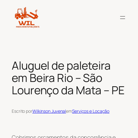
Pular
para
o
conteúdo
Aluguel de paleteira
em Beira Rio – São
Lourenço da Mata – PE
Escrito por
Wilkinson Juvenal
em
Serviços e Locação
Cobrimos orçamentos da concorrência e