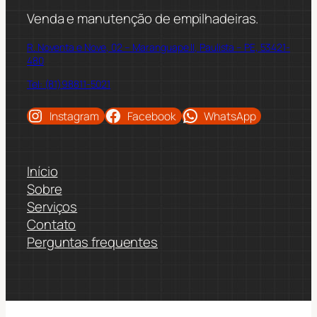
Venda e manutenção de empilhadeiras.
R. Noventa e Nove, 02 – Maranguape II, Paulista – PE, 53421-
480
Tel: (81)98811-5021
Instagram
Facebook
WhatsApp
Início
Sobre
Serviços
Contato
Perguntas frequentes