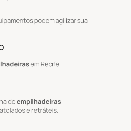
uipamentos podem agilizar sua
o
ilhadeiras
em Recife
nha de
empilhadeiras
tolados e retráteis.