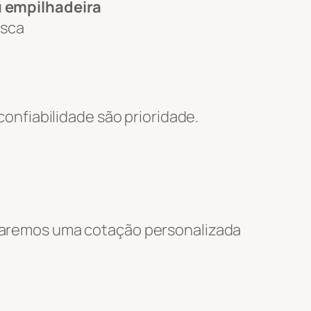
u empilhadeira
usca
nfiabilidade são prioridade.
nviaremos uma cotação personalizada