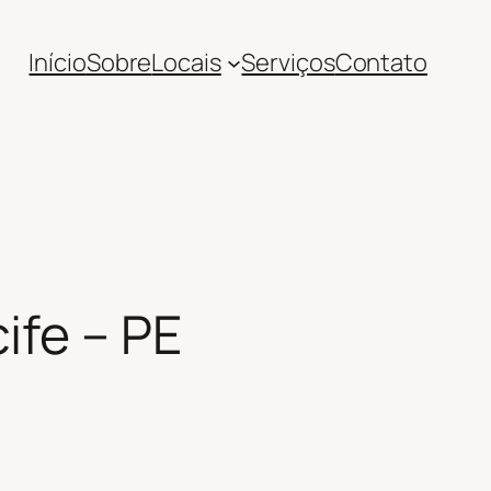
Início
Sobre
Locais
Serviços
Contato
ife – PE