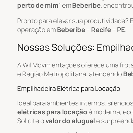
perto de mim
” em
Beberibe
, encontrou
Pronto para elevar sua produtividade?
operação em
Beberibe – Recife – PE
.
Nossas Soluções: Empilhad
A Wil Movimentações oferece uma frot
e Região Metropolitana, atendendo
Beb
Empilhadeira Elétrica para Locação
Ideal para ambientes internos, silencio
elétricas para locação
é moderna, econ
Solicite o
valor do aluguel
e surpreend