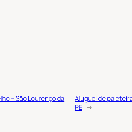
elho – São Lourenço da
Aluguel de paleteir
PE
→