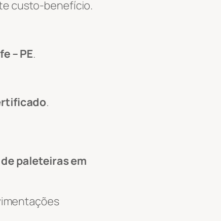
te custo-benefício.
fe – PE
.
rtificado
.
 de paleteiras em
ovimentações