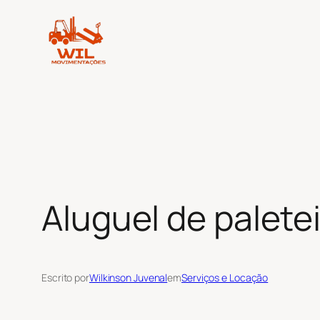
Pular
para
o
conteúdo
Aluguel de palete
Escrito por
Wilkinson Juvenal
em
Serviços e Locação