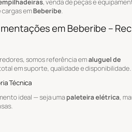
empilhadeiras
, venda de peças e equipamen
e cargas em
Beberibe
.
vimentações em Beberibe – Reci
rredores, somos referência em
aluguel de
total em suporte, qualidade e disponibilidade.
ria Técnica
mento ideal — seja uma
paleteira elétrica
, m
nsas.