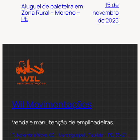
15 de
Aluguel de paleteira em
novembro
Zona Rural – Moreno –
PE
de 2025
Wil Movimentações
Venda e manutenção de empilhadeiras.
R. Noventa e Nove, 02 – Maranguape II, Paulista – PE, 53421-