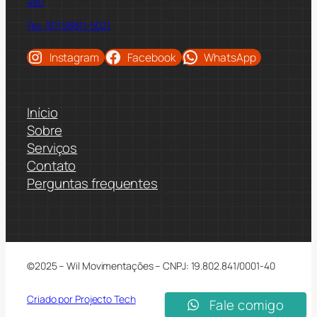
480
Tel: (81)98811-5021
Instagram
Facebook
WhatsApp
Início
Sobre
Serviços
Contato
Perguntas frequentes
©2025 – Wil Movimentações – CNPJ: 19.802.841/0001-40
Criado por Projecto Tech
Fale comigo