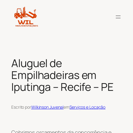
Pular
para
o
conteúdo
Aluguel de
Empilhadeiras em
Iputinga – Recife – PE
Escrito por
Wilkinson Juvenal
em
Serviços e Locação
Cobrimos orçamentos da concorrência e