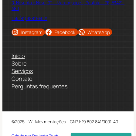
R. Noventa e Nove, 02 – Maranguape II, Paulista – PE, 53421-
480
Tel: (81)98811-5021
Instagram
Facebook
WhatsApp
Início
Sobre
Serviços
Contato
Perguntas frequentes
©2025 – Wil Movimentações – CNPJ: 19.802.841/0001-40
Criado por Projecto Tech