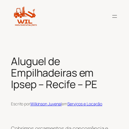
Pular
para
o
conteúdo
Aluguel de
Empilhadeiras em
Ipsep – Recife – PE
Escrito por
Wilkinson Juvenal
em
Serviços e Locação
Cobrimos orçamentos da concorrência e