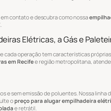
re em contato e descubra como nossa
empilha
E
.
iras Elétricas, a Gás e Paletei
cada operação tem características próprias.
ras em Recife
e região metropolitana, atend
osos e sem emissão de poluentes. Nossa linha 
ulte o
preço para alugar empilhadeira elétr
olada
e retrátil.