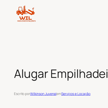
Pular
para
o
conteúdo
Alugar Empilhadei
Escrito por
Wilkinson Juvenal
em
Serviços e Locação