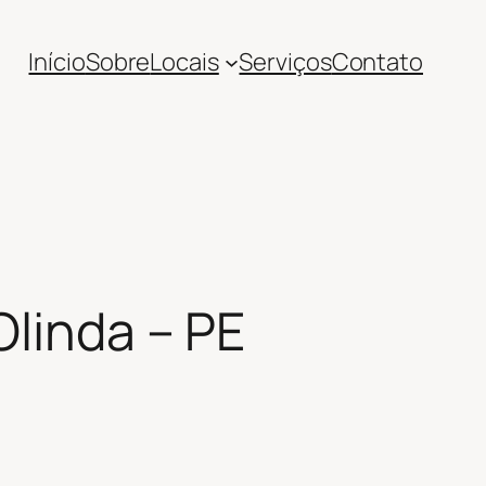
Início
Sobre
Locais
Serviços
Contato
Olinda – PE