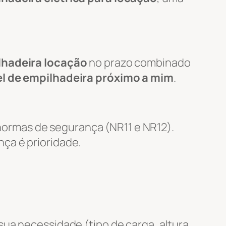
lhadeira locação
no prazo combinado
l de empilhadeira próximo a mim
.
ormas de segurança (NR11 e NR12).
nça é prioridade.
ua necessidade (tipo de carga, altura,