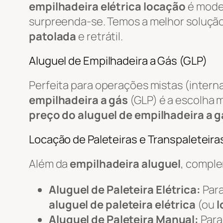
empilhadeira elétrica locação
é mode
surpreenda-se. Temos a melhor soluçã
patolada
e retrátil.
Aluguel de Empilhadeira a Gás (GLP)
Perfeita para operações mistas (intern
empilhadeira a gás
(GLP) é a escolha m
preço do aluguel de empilhadeira a g
Locação de Paleteiras e Transpaleteiras
Além da
empilhadeira aluguel
, compl
Aluguel de Paleteira Elétrica:
Para
aluguel de paleteira elétrica
(ou
l
Aluguel de Paleteira Manual:
Para