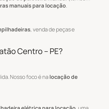
iras manuais para locação
.
pilhadeiras
, venda de peças e
oatão Centro – PE?
lida. Nosso foco é na
locação de
hadeira elétrica para locação
, uma