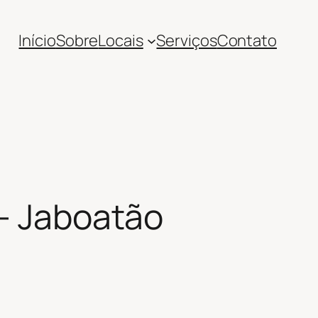
Início
Sobre
Locais
Serviços
Contato
 – Jaboatão