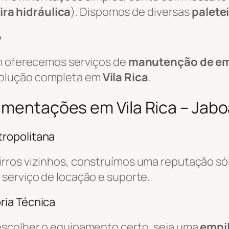
ira hidráulica
). Dispomos de diversas
palete
o
ém oferecemos serviços de
manutenção de em
solução completa em
Vila Rica
.
vimentações em Vila Rica – Jab
ropolitana
irros vizinhos, construímos uma reputação só
o serviço de locação e suporte.
ria Técnica
escolher o equipamento certo, seja uma
empil