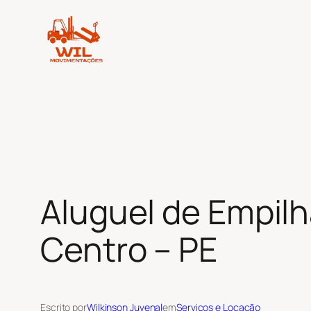
Pular
para
o
conteúdo
Aluguel de Empilh
Centro – PE
Escrito por
Wilkinson Juvenal
em
Serviços e Locação