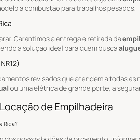
odelo a combustão para trabalhos pesados.
Rica
ar. Garantimos a entrega e retirada da
empi
 sendo a solução ideal para quem busca
alugue
/ NR12)
amentos revisados que atendem a todas as n
ual
ou uma elétrica de grande porte, a segura
 Locação de Empilhadeira
a Rica?
um dos nossos botões de orçamento, informar s