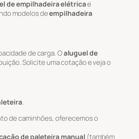
l de empilhadeira elétrica
e
uindo modelos de
empilhadeira
apacidade de carga. O
aluguel de
ibuição. Solicite uma cotação e veja o
leteira
.
nto de caminhões, oferecemos o
cação de paleteira manual
(também