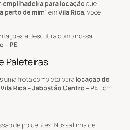
s
empilhadeira para locação
que
ra perto de mim
” em
Vila Rica
, você
mentações e descubra como nossa
o – PE
.
e Paleteiras
s uma frota completa para
locação de
m
Vila Rica – Jaboatão Centro – PE
com
ssão de poluentes. Nossa linha de