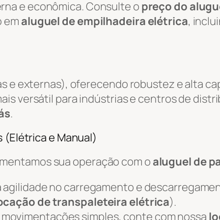
rna e econômica. Consulte o
preço do alugue
o em
aluguel de empilhadeira elétrica
, incl
as e externas), oferecendo robustez e alta c
ais versátil para indústrias e centros de distr
ás
.
 (Elétrica e Manual)
ementamos sua operação com o
aluguel de pa
 agilidade no carregamento e descarregame
ocação de transpaleteira elétrica
).
 movimentações simples, conte com nossa
lo