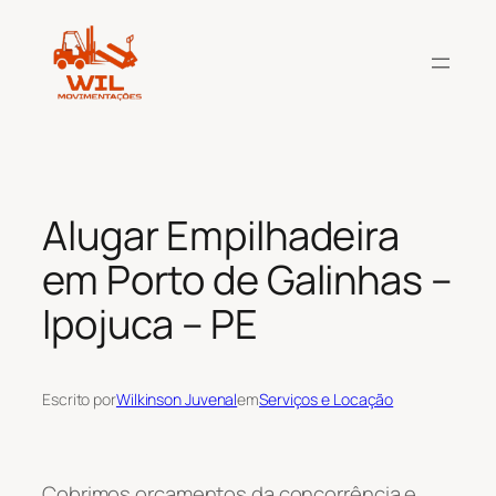
Pular
para
o
conteúdo
Alugar Empilhadeira
em Porto de Galinhas –
Ipojuca – PE
Escrito por
Wilkinson Juvenal
em
Serviços e Locação
Cobrimos orçamentos da concorrência e