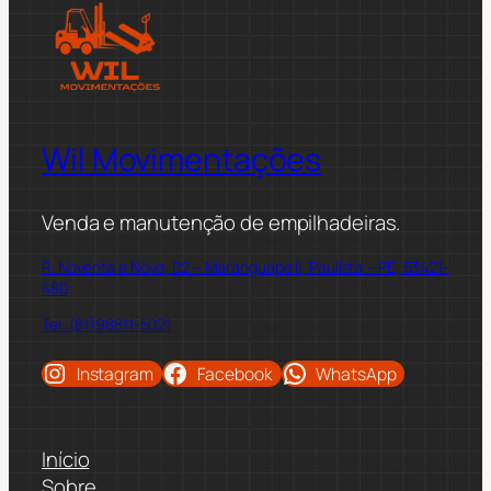
Wil Movimentações
Venda e manutenção de empilhadeiras.
R. Noventa e Nove, 02 – Maranguape II, Paulista – PE, 53421-
480
Tel: (81)98811-5021
Instagram
Facebook
WhatsApp
Início
Sobre