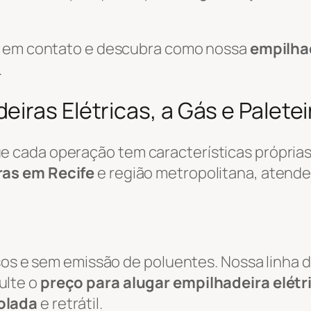
re em contato e descubra como nossa
empilha
.
iras Elétricas, a Gás e Paletei
cada operação tem características próprias.
ras em Recife
e região metropolitana, atend
osos e sem emissão de poluentes. Nossa linha 
ulte o
preço para alugar empilhadeira elétr
olada
e retrátil.