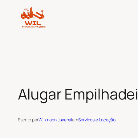
Pular
para
o
conteúdo
Alugar Empilhadei
Escrito por
Wilkinson Juvenal
em
Serviços e Locação