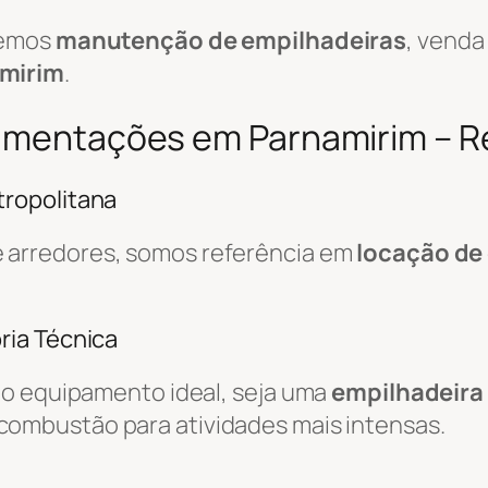
cemos
manutenção de empilhadeiras
, venda
mirim
.
vimentações em Parnamirim – Re
ropolitana
 arredores, somos referência em
locação de
ria Técnica
do equipamento ideal, seja uma
empilhadeira 
combustão para atividades mais intensas.