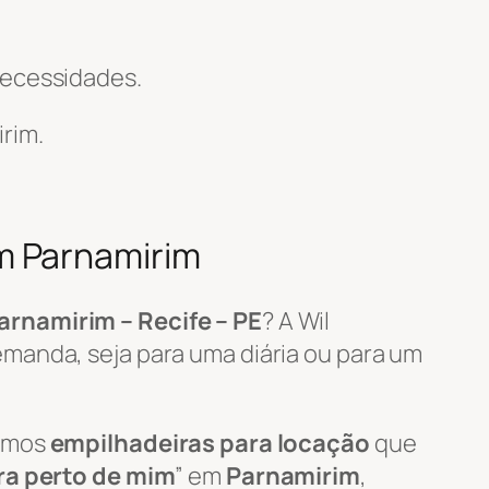
necessidades.
rim.
m Parnamirim
arnamirim – Recife – PE
? A Wil
manda, seja para uma diária ou para um
zamos
empilhadeiras para locação
que
ra perto de mim
” em
Parnamirim
,