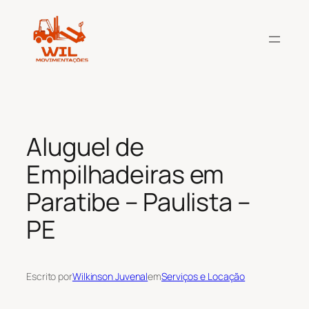
Pular
para
o
conteúdo
Aluguel de
Empilhadeiras em
Paratibe – Paulista –
PE
Escrito por
Wilkinson Juvenal
em
Serviços e Locação