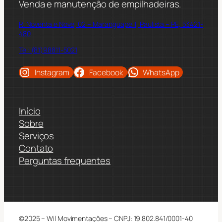
Venda e manutenção de empilhadeiras.
R. Noventa e Nove, 02 – Maranguape II, Paulista – PE, 53421-
480
Tel: (81)98811-5021
Instagram
Facebook
WhatsApp
Início
Sobre
Serviços
Contato
Perguntas frequentes
©2025 – Wil Movimentações – CNPJ: 19.802.841/0001-40