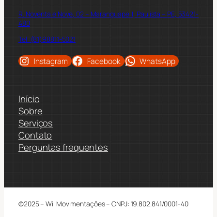
R. Noventa e Nove, 02 – Maranguape II, Paulista – PE, 53421-
480
Tel: (81)98811-5021
Instagram
Facebook
WhatsApp
Início
Sobre
Serviços
Contato
Perguntas frequentes
©2025 – Wil Movimentações – CNPJ: 19.802.841/0001-40