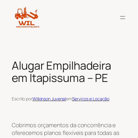
Pular
para
o
conteúdo
Alugar Empilhadeira
em Itapissuma – PE
Escrito por
Wilkinson Juvenal
em
Serviços e Locação
Cobrimos orçamentos da concorrência e
oferecemos planos flexíveis para todas as