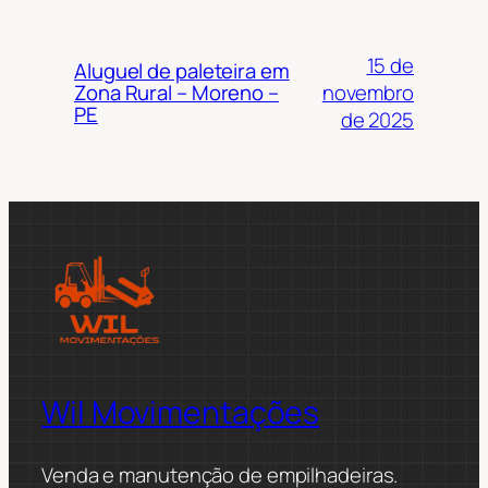
15 de
Aluguel de paleteira em
novembro
Zona Rural – Moreno –
PE
de 2025
Wil Movimentações
Venda e manutenção de empilhadeiras.