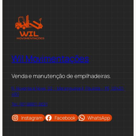
Wil Movimentações
Venda e manutenção de empilhadeiras.
R. Noventa e Nove, 02 – Maranguape II, Paulista – PE, 53421-
480
Tel: (81)98811-5021
Instagram
Facebook
WhatsApp