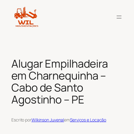
Pular
para
o
conteúdo
Alugar Empilhadeira
em Charnequinha –
Cabo de Santo
Agostinho – PE
Escrito por
Wilkinson Juvenal
em
Serviços e Locação