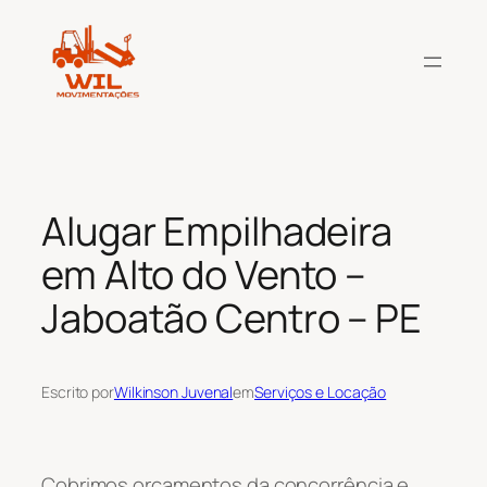
Pular
para
o
conteúdo
Alugar Empilhadeira
em Alto do Vento –
Jaboatão Centro – PE
Escrito por
Wilkinson Juvenal
em
Serviços e Locação
Cobrimos orçamentos da concorrência e