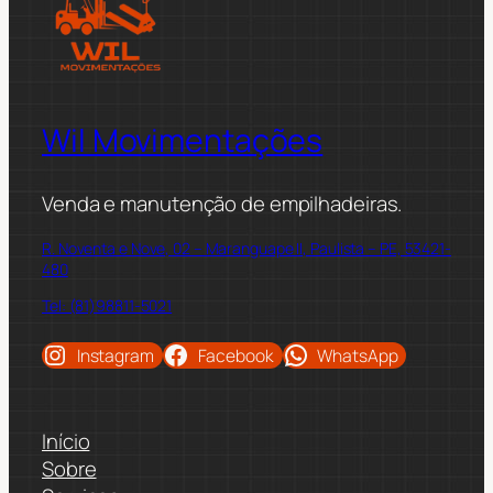
Wil Movimentações
Venda e manutenção de empilhadeiras.
R. Noventa e Nove, 02 – Maranguape II, Paulista – PE, 53421-
480
Tel: (81)98811-5021
Instagram
Facebook
WhatsApp
Início
Sobre