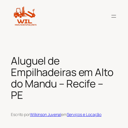
Pular
para
o
conteúdo
Aluguel de
Empilhadeiras em Alto
do Mandu – Recife –
PE
Escrito por
Wilkinson Juvenal
em
Serviços e Locação