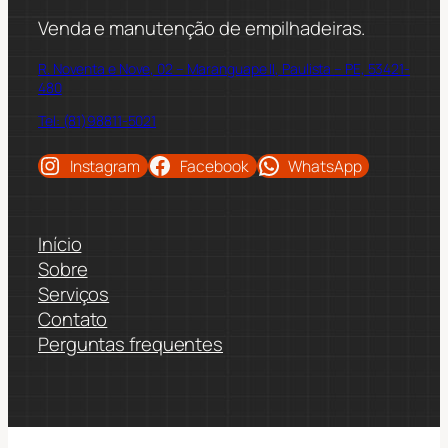
Venda e manutenção de empilhadeiras.
R. Noventa e Nove, 02 – Maranguape II, Paulista – PE, 53421-
480
Tel: (81)98811-5021
Instagram
Facebook
WhatsApp
Início
Sobre
Serviços
Contato
Perguntas frequentes