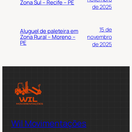
Zona Sul – Recife – PE
de 2025
15 de
Aluguel de paleteira em
novembro
Zona Rural – Moreno –
PE
de 2025
Wil Movimentações