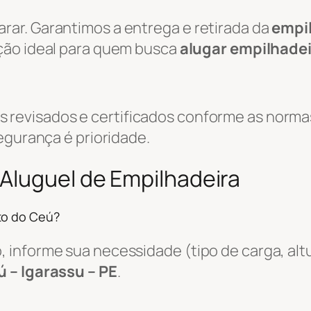
ar. Garantimos a entrega e retirada da
empi
ução ideal para quem busca
alugar empilhade
evisados e certificados conforme as normas
egurança é prioridade.
Aluguel de Empilhadeira
to do Ceú?
informe sua necessidade (tipo de carga, altu
ú – Igarassu – PE
.