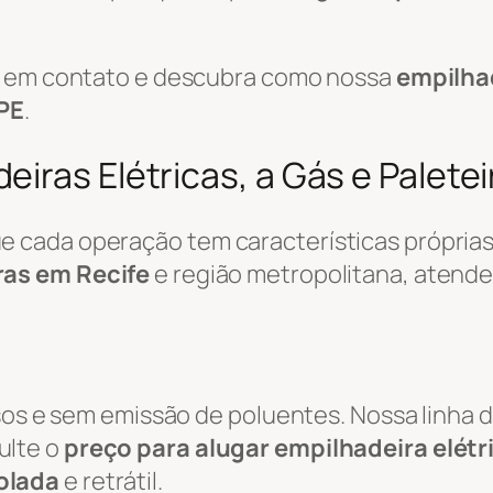
re em contato e descubra como nossa
empilha
 PE
.
iras Elétricas, a Gás e Paletei
cada operação tem características próprias.
ras em Recife
e região metropolitana, atend
osos e sem emissão de poluentes. Nossa linha 
ulte o
preço para alugar empilhadeira elétr
olada
e retrátil.