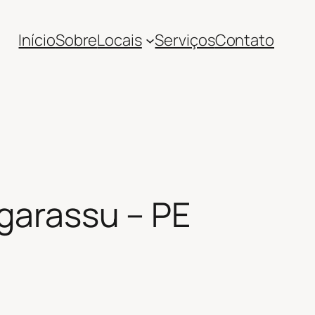
Início
Sobre
Locais
Serviços
Contato
Igarassu – PE