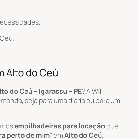
necessidades.
 Ceú.
m Alto do Ceú
lto do Ceú – Igarassu – PE
? A Wil
manda, seja para uma diária ou para um
zamos
empilhadeiras para locação
que
ra perto de mim
” em
Alto do Ceú
,