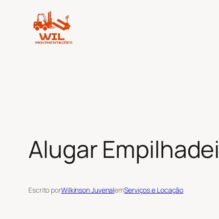
Pular
para
o
conteúdo
Alugar Empilhadei
Escrito por
Wilkinson Juvenal
em
Serviços e Locação