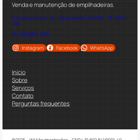
Venda e manutenção de empilhadeiras.
R. Noventa e Nove, 02 – Maranguape II, Paulista – PE, 53421-
480
Tel: (81)98811-5021
Instagram
Facebook
WhatsApp
Início
Sobre
Serviços
Contato
Perguntas frequentes
©2025 – Wil Movimentações – CNPJ: 19.802.841/0001-40