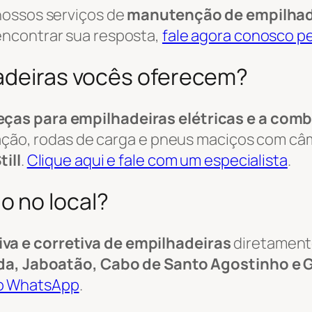
nossos serviços de
manutenção de empilhad
 encontrar sua resposta,
fale agora conosco 
hadeiras vocês oferecem?
eças para empilhadeiras elétricas e a com
vedação, rodas de carga e pneus maciços com 
till
.
Clique aqui e fale com um especialista
.
 no local?
a e corretiva de empilhadeiras
diretament
inda, Jaboatão, Cabo de Santo Agostinho e 
o WhatsApp
.