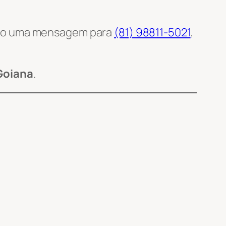
ndo uma mensagem para
(81) 98811-5021
,
 Goiana
.