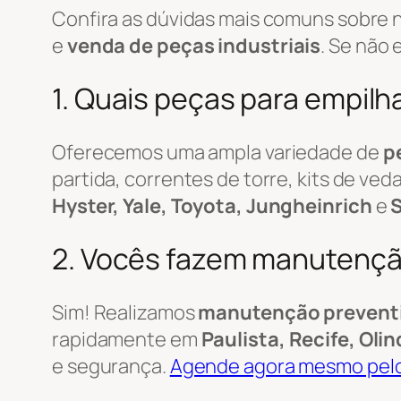
Confira as dúvidas mais comuns sobre 
e
venda de peças industriais
. Se não
1. Quais peças para empil
Oferecemos uma ampla variedade de
p
partida, correntes de torre, kits de 
Hyster, Yale, Toyota, Jungheinrich
e
S
2. Vocês fazem manutenção
Sim! Realizamos
manutenção preventiv
rapidamente em
Paulista, Recife, Ol
e segurança.
Agende agora mesmo pel