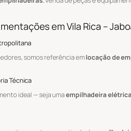
empilhadeiras
, venda de peças e equipamen
vimentações em Vila Rica – Jab
ropolitana
redores, somos referência em
locação de em
ria Técnica
mento ideal — seja uma
empilhadeira elétric