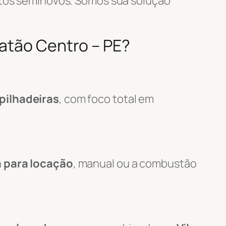
tos seminovos. Somos sua solução
oatão Centro – PE?
pilhadeiras
, com foco total em
a para locação
, manual ou a combustão