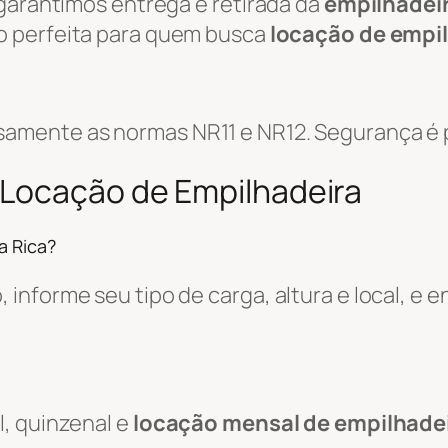
 garantimos entrega e retirada da
empilhadei
ão perfeita para quem busca
locação de empi
amente as normas NR11 e NR12. Segurança é p
 Locação de Empilhadeira
a Rica?
informe seu tipo de carga, altura e local, e
, quinzenal e
locação mensal de empilhade