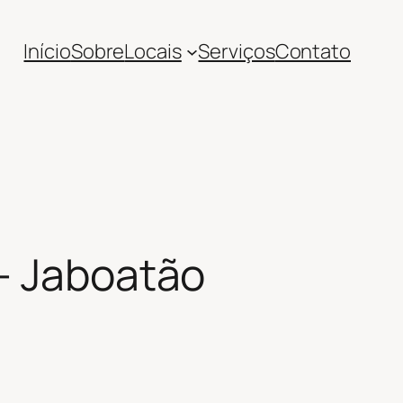
Início
Sobre
Locais
Serviços
Contato
 – Jaboatão