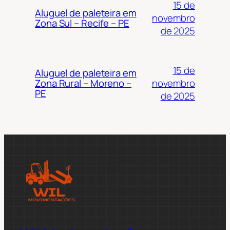
15 de
Aluguel de paleteira em
novembro
Zona Sul – Recife – PE
de 2025
15 de
Aluguel de paleteira em
novembro
Zona Rural – Moreno –
PE
de 2025