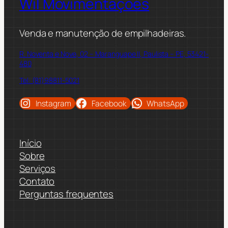
Wil Movimentações
Venda e manutenção de empilhadeiras.
R. Noventa e Nove, 02 – Maranguape II, Paulista – PE, 53421-
480
Tel: (81)98811-5021
Instagram
Facebook
WhatsApp
Início
Sobre
Serviços
Contato
Perguntas frequentes