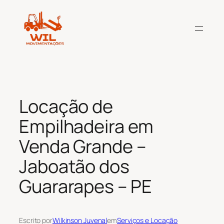
Pular
para
o
conteúdo
Locação de
Empilhadeira em
Venda Grande –
Jaboatão dos
Guararapes – PE
Escrito por
Wilkinson Juvenal
em
Serviços e Locação